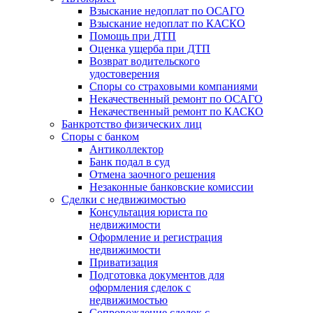
Взыскание недоплат по ОСАГО
Взыскание недоплат по КАСКО
Помощь при ДТП
Оценка ущерба при ДТП
Возврат водительского
удостоверения
Споры со страховыми компаниями
Некачественный ремонт по ОСАГО
Некачественный ремонт по КАСКО
Банкротство физических лиц
Споры с банком
Антиколлектор
Банк подал в суд
Отмена заочного решения
Незаконные банковские комиссии
Сделки с недвижимостью
Консультация юриста по
недвижимости
Оформление и регистрация
недвижимости
Приватизация
Подготовка документов для
оформления сделок с
недвижимостью
Сопровождение сделок с