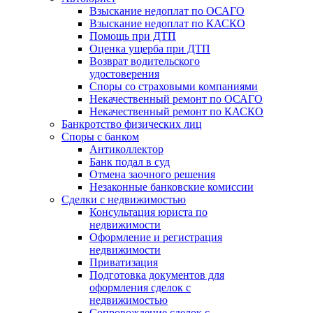
Взыскание недоплат по ОСАГО
Взыскание недоплат по КАСКО
Помощь при ДТП
Оценка ущерба при ДТП
Возврат водительского
удостоверения
Споры со страховыми компаниями
Некачественный ремонт по ОСАГО
Некачественный ремонт по КАСКО
Банкротство физических лиц
Споры с банком
Антиколлектор
Банк подал в суд
Отмена заочного решения
Незаконные банковские комиссии
Сделки с недвижимостью
Консультация юриста по
недвижимости
Оформление и регистрация
недвижимости
Приватизация
Подготовка документов для
оформления сделок с
недвижимостью
Сопровождение сделок с